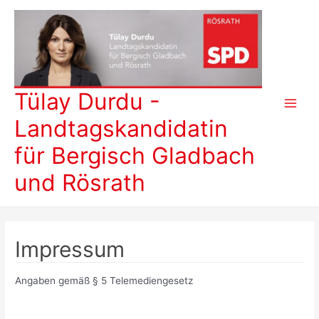
Zum
Inhalt
springen
Tülay Durdu -
Main
Landtagskandidatin
Men
für Bergisch Gladbach
und Rösrath
Impressum
Angaben gemäß § 5 Telemediengesetz